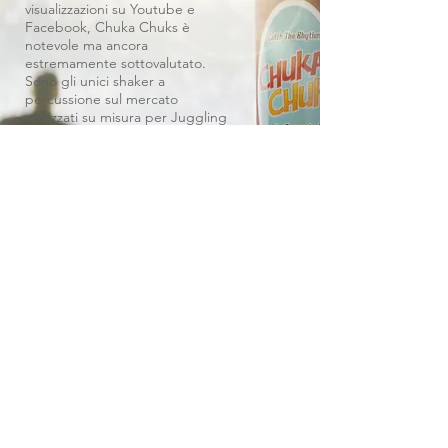
visualizzazioni su Youtube e
Facebook, Chuka Chuks è
notevole ma ancora
estremamente sottovalutato.
Sono gli unici shaker a
percussione sul mercato
realizzati su misura per Juggling
Percussion.
ACQUISTA ORA
RIGUARDO A ME
Joel Salom è un artista acuto e ben
viaggiato con 25 anni di esperienza, in
tour per il mondo.
La sua musica innescata da giocoleria e le