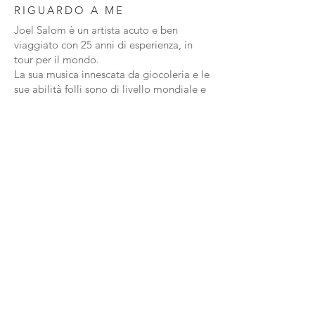
RIGUARDO A ME
Joel Salom è un artista acuto e ben
viaggiato con 25 anni di esperienza, in
tour per il mondo.
La sua musica innescata da giocoleria e le
sue abilità folli sono di livello mondiale e
il suo cane robotico ha ottenuto il Golden
Buzzer su Australia's Got Talent
TRIPLE TONI
La trama sonora dei nuovi Triple-Tones ha
ampliato la musicalità, così come la
tecnica di esecuzione. Ogni colore suona
in modo diverso, quindi i tuoi occhi e le
tue orecchie seguono il suono in un modo
più musicale e visivamente interessante.
Doma
CONTATT
NEG