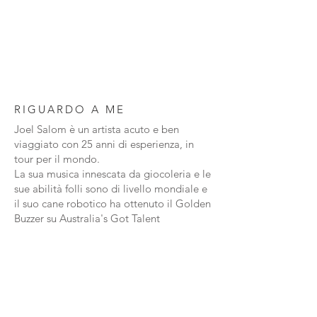
RIGUARDO A ME
Joel Salom è un artista acuto e ben
viaggiato con 25 anni di esperienza, in
tour per il mondo.
La sua musica innescata da giocoleria e le
sue abilità folli sono di livello mondiale e
il suo cane robotico ha ottenuto il Golden
Buzzer su Australia's Got Talent
TRIPLE TONI
La trama sonora dei nuovi Triple-Tones ha
ampliato la musicalità, così come la