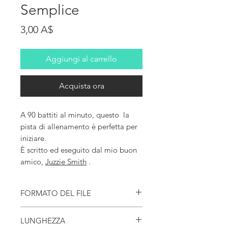
Semplice
Prezzo
3,00 A$
Aggiungi al carrello
Acquista ora
A 90 battiti al minuto, questo la
pista di allenamento è perfetta per
iniziare.
È scritto ed eseguito dal mio buon
amico,
Juzzie Smith
.
FORMATO DEL FILE
Questa traccia è disponibile in un tipo di file
LUNGHEZZA
.mp3